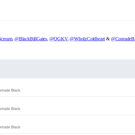
cream
,
@BlackBillGates
,
@OGKV
,
@WhoIzColdheart
&
@ConradeBl
onrade Black
onrade Black
onrade Black