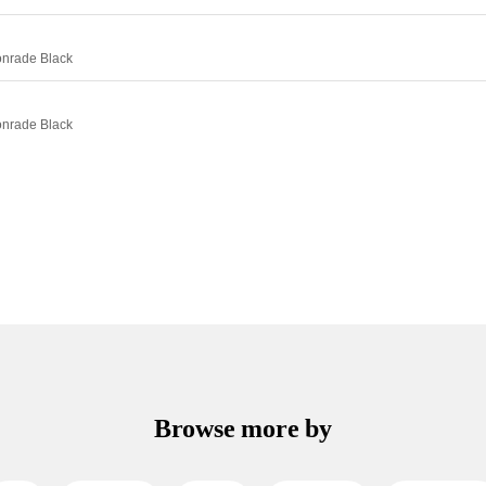
onrade Black
onrade Black
Browse more by