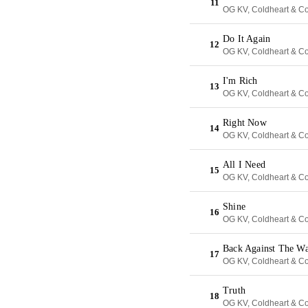
11
OG KV, Coldheart & C
Do It Again
12
OG KV, Coldheart & C
I'm Rich
13
OG KV, Coldheart & C
Right Now
14
OG KV, Coldheart & C
All I Need
15
OG KV, Coldheart & C
Shine
16
OG KV, Coldheart & C
Back Against The Wa
17
OG KV, Coldheart & C
Truth
18
OG KV, Coldheart & C