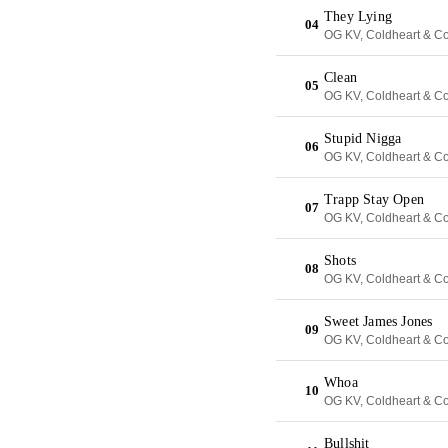
They Lying
04
OG KV, Coldheart & C
Clean
05
OG KV, Coldheart & C
Stupid Nigga
06
OG KV, Coldheart & C
Trapp Stay Open
07
OG KV, Coldheart & C
Shots
08
OG KV, Coldheart & C
Sweet James Jones
09
OG KV, Coldheart & C
Whoa
10
OG KV, Coldheart & C
Bullshit