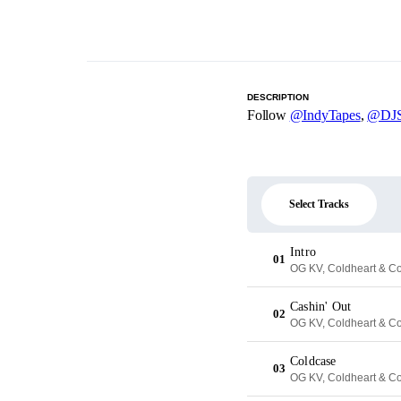
DESCRIPTION
Follow
@IndyTapes
,
@DJS
Select Tracks
Intro
01
OG KV, Coldheart & C
Cashin' Out
02
OG KV, Coldheart & C
Coldcase
03
OG KV, Coldheart & C