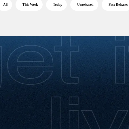
All
This Week
Today
Unreleased
Past Releases