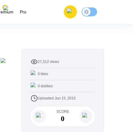
remium
Pro
27,312
views
0
likes
0
dislikes
Uploaded
Jun 15, 2015
SCORE
0